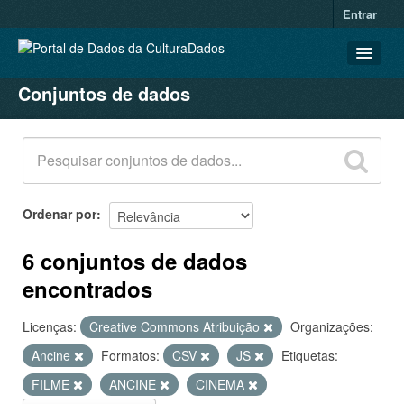
Entrar
Conjuntos de dados
CONJUNTOS DE DADOS
ORGANIZAÇÕES
GRUPOS
SOBRE
Ordenar por
6 conjuntos de dados
encontrados
Licenças:
Creative Commons Atribuição
Organizações:
Ancine
Formatos:
CSV
JS
Etiquetas:
FILME
ANCINE
CINEMA