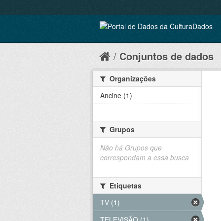
Conjuntos de dados
Organizações
Ancine (1)
Grupos
Não há Grupos que
correspondam a essa busca
Etiquetas
TV (1)
TELEVISÃO (1)