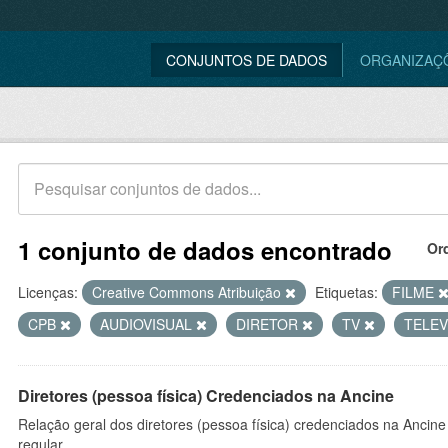
CONJUNTOS DE DADOS
ORGANIZAÇ
1 conjunto de dados encontrado
Or
Licenças:
Creative Commons Atribuição
Etiquetas:
FILME
CPB
AUDIOVISUAL
DIRETOR
TV
TELE
Diretores (pessoa física) Credenciados na Ancine
Relação geral dos diretores (pessoa física) credenciados na Ancin
regular.