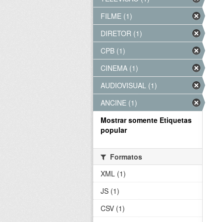
FILME (1)
DIRETOR (1)
CPB (1)
CINEMA (1)
AUDIOVISUAL (1)
ANCINE (1)
Mostrar somente Etiquetas
popular
Formatos
XML (1)
JS (1)
CSV (1)