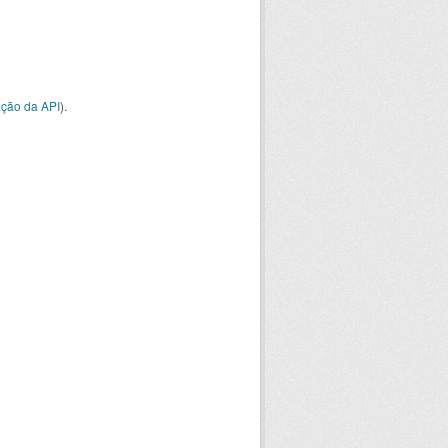
ção da API
).