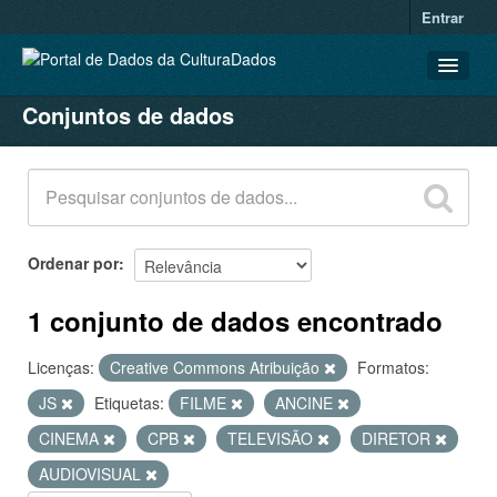
Entrar
Conjuntos de dados
CONJUNTOS DE DADOS
ORGANIZAÇÕES
GRUPOS
SOBRE
Ordenar por
1 conjunto de dados encontrado
Licenças:
Creative Commons Atribuição
Formatos:
JS
Etiquetas:
FILME
ANCINE
CINEMA
CPB
TELEVISÃO
DIRETOR
AUDIOVISUAL