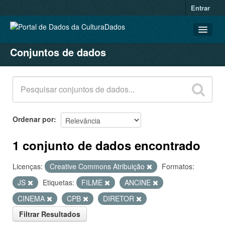
Entrar
Conjuntos de dados
CONJUNTOS DE DADOS
ORGANIZAÇÕES
GRUPOS
SOBRE
Ordenar por
1 conjunto de dados encontrado
Licenças:
Creative Commons Atribuição
Formatos:
JS
Etiquetas:
FILME
ANCINE
CINEMA
CPB
DIRETOR
Filtrar Resultados