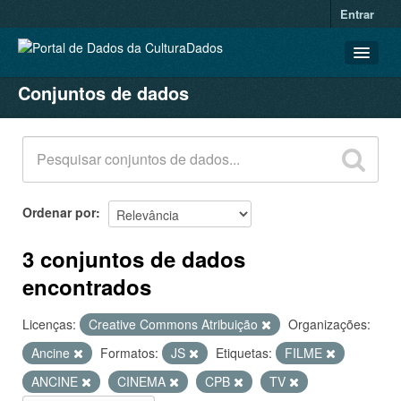
Entrar
Conjuntos de dados
CONJUNTOS DE DADOS
ORGANIZAÇÕES
GRUPOS
SOBRE
Ordenar por
3 conjuntos de dados
encontrados
Licenças:
Creative Commons Atribuição
Organizações:
Ancine
Formatos:
JS
Etiquetas:
FILME
ANCINE
CINEMA
CPB
TV