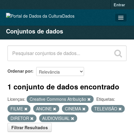
Entrar
Conjuntos de dados
CONJUNTOS DE DADOS
ORGANIZAÇÕES
GRUPOS
SOBRE
Ordenar por
1 conjunto de dados encontrado
Licenças:
Creative Commons Atribuição
Etiquetas:
FILME
ANCINE
CINEMA
TELEVISÃO
DIRETOR
AUDIOVISUAL
Filtrar Resultados