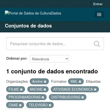
Entrar
Conjuntos de dados
CONJUNTOS DE DADOS
ORGANIZAÇÕES
GRUPOS
SOBRE
Ordenar por
1 conjunto de dados encontrado
Organizações:
Ancine
Formatos:
XML
Etiquetas:
FILME
ANCINE
ATIVIDADE ECONÔMICA
PROGRAMADORAS
DISTRIBUIDORAS
CNAE
TELEVISÃO