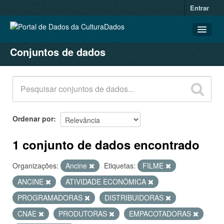
Entrar
Conjuntos de dados
CONJUNTOS DE DADOS
ORGANIZAÇÕES
GRUPOS
SOBRE
Ordenar por
1 conjunto de dados encontrado
Organizações:
Ancine
Etiquetas:
FILME
ANCINE
ATIVIDADE ECONÔMICA
PROGRAMADORAS
DISTRIBUIDORAS
CNAE
PRODUTORAS
EMPACOTADORAS