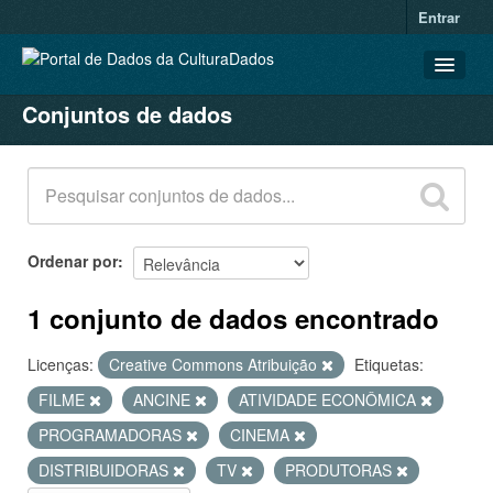
Entrar
Conjuntos de dados
CONJUNTOS DE DADOS
ORGANIZAÇÕES
GRUPOS
SOBRE
Ordenar por
1 conjunto de dados encontrado
Licenças:
Creative Commons Atribuição
Etiquetas:
FILME
ANCINE
ATIVIDADE ECONÔMICA
PROGRAMADORAS
CINEMA
DISTRIBUIDORAS
TV
PRODUTORAS