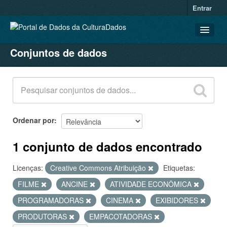
Entrar
Conjuntos de dados
CONJUNTOS DE DADOS
ORGANIZAÇÕES
GRUPOS
SOBRE
Ordenar por
1 conjunto de dados encontrado
Licenças:
Creative Commons Atribuição
Etiquetas:
FILME
ANCINE
ATIVIDADE ECONÔMICA
PROGRAMADORAS
CINEMA
EXIBIDORES
PRODUTORAS
EMPACOTADORAS