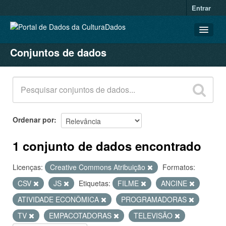
Entrar
Conjuntos de dados
CONJUNTOS DE DADOS
ORGANIZAÇÕES
GRUPOS
SOBRE
Ordenar por
1 conjunto de dados encontrado
Licenças:
Creative Commons Atribuição
Formatos:
CSV
JS
Etiquetas:
FILME
ANCINE
ATIVIDADE ECONÔMICA
PROGRAMADORAS
TV
EMPACOTADORAS
TELEVISÃO