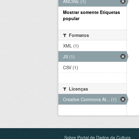
ANCINE (1)
Mostrar somente Etiquetas
popular
Formatos
XML (1)
JS (1)
CSV (1)
Licenças
Creative Commons At... (1)
Sobre Portal de Dados da Cultura