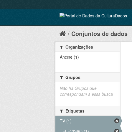
Conjuntos de dados
Organizações
Ancine (1)
Grupos
Não há Grupos que
correspondam a essa busca
Etiquetas
TV (1)
TELEVISÃO (1)