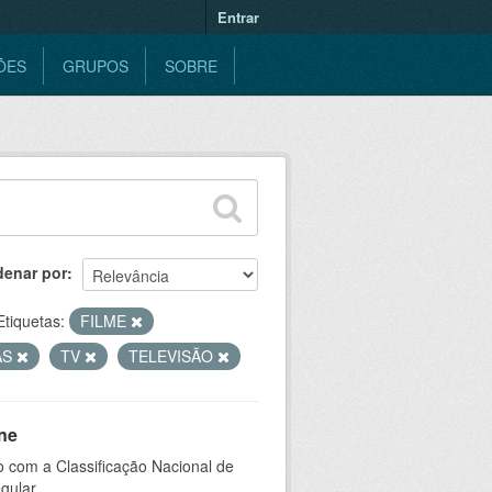
Entrar
ÕES
GRUPOS
SOBRE
denar por
Etiquetas:
FILME
AS
TV
TELEVISÃO
ne
 com a Classificação Nacional de
gular.