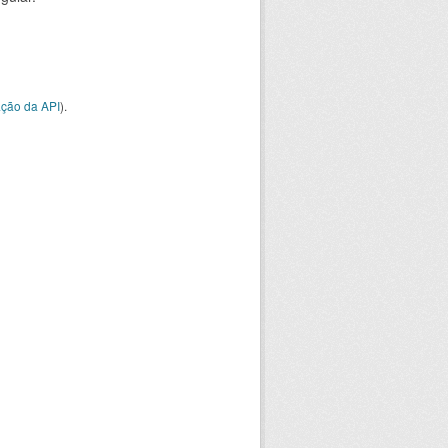
ção da API
).