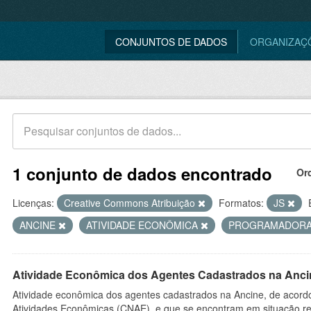
CONJUNTOS DE DADOS
ORGANIZAÇ
1 conjunto de dados encontrado
Or
Licenças:
Creative Commons Atribuição
Formatos:
JS
ANCINE
ATIVIDADE ECONÔMICA
PROGRAMADOR
Atividade Econômica dos Agentes Cadastrados na Anci
Atividade econômica dos agentes cadastrados na Ancine, de acordo
Atividades Econômicas (CNAE), e que se encontram em situação re