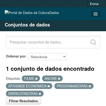
Entrar
Conjuntos de dados
CONJUNTOS DE DADOS
ORGANIZAÇÕES
GRUPOS
SOBRE
Ordenar por
1 conjunto de dados encontrado
Etiquetas:
FILME
ANCINE
ATIVIDADE ECONÔMICA
PROGRAMADORAS
EMPACOTADORAS
Filtrar Resultados