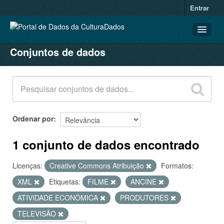
Entrar
Conjuntos de dados
CONJUNTOS DE DADOS
ORGANIZAÇÕES
GRUPOS
SOBRE
Ordenar por
1 conjunto de dados encontrado
Licenças:
Creative Commons Atribuição
Formatos:
XML
Etiquetas:
FILME
ANCINE
ATIVIDADE ECONÔMICA
PRODUTORES
TELEVISÃO