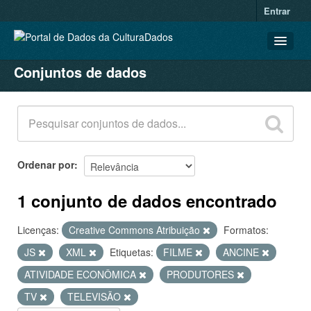
Entrar
Conjuntos de dados
CONJUNTOS DE DADOS
ORGANIZAÇÕES
GRUPOS
SOBRE
Ordenar por
1 conjunto de dados encontrado
Licenças:
Creative Commons Atribuição
Formatos:
JS
XML
Etiquetas:
FILME
ANCINE
ATIVIDADE ECONÔMICA
PRODUTORES
TV
TELEVISÃO