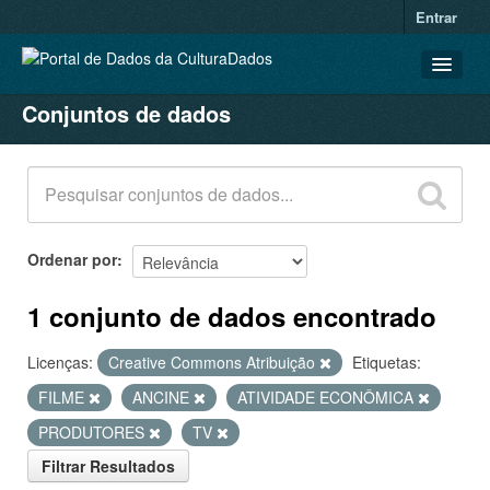
Entrar
Conjuntos de dados
CONJUNTOS DE DADOS
ORGANIZAÇÕES
GRUPOS
SOBRE
Ordenar por
1 conjunto de dados encontrado
Licenças:
Creative Commons Atribuição
Etiquetas:
FILME
ANCINE
ATIVIDADE ECONÔMICA
PRODUTORES
TV
Filtrar Resultados