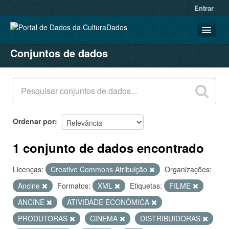
Entrar
Conjuntos de dados
CONJUNTOS DE DADOS
ORGANIZAÇÕES
GRUPOS
SOBRE
Ordenar por
1 conjunto de dados encontrado
Licenças:
Creative Commons Atribuição
Organizações:
Ancine
Formatos:
XML
Etiquetas:
FILME
ANCINE
ATIVIDADE ECONÔMICA
PRODUTORAS
CINEMA
DISTRIBUIDORAS