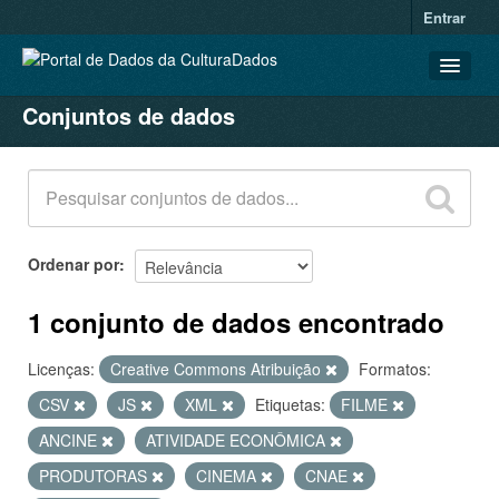
Entrar
Conjuntos de dados
CONJUNTOS DE DADOS
ORGANIZAÇÕES
GRUPOS
SOBRE
Ordenar por
1 conjunto de dados encontrado
Licenças:
Creative Commons Atribuição
Formatos:
CSV
JS
XML
Etiquetas:
FILME
ANCINE
ATIVIDADE ECONÔMICA
PRODUTORAS
CINEMA
CNAE