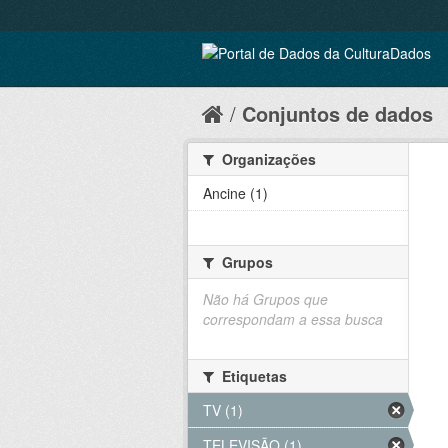
Conjuntos de dados
Organizações
Ancine (1)
Grupos
Não há Grupos que
correspondam a essa busca
Etiquetas
TV (1)
TELEVISÃO (1)