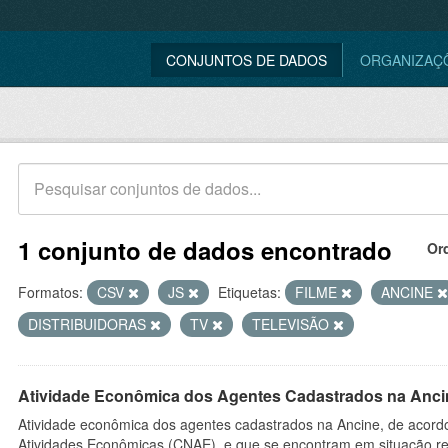
CONJUNTOS DE DADOS
ORGANIZAÇ
1 conjunto de dados encontrado
Or
Formatos:
CSV
JS
Etiquetas:
FILME
ANCINE
DISTRIBUIDORAS
TV
TELEVISÃO
Atividade Econômica dos Agentes Cadastrados na Anci
Atividade econômica dos agentes cadastrados na Ancine, de acordo
Atividades Econômicas (CNAE), e que se encontram em situação re