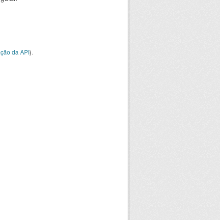
ção da API
).