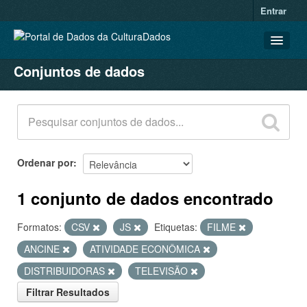
Entrar
Conjuntos de dados
CONJUNTOS DE DADOS
ORGANIZAÇÕES
GRUPOS
SOBRE
Ordenar por
1 conjunto de dados encontrado
Formatos:
CSV
JS
Etiquetas:
FILME
ANCINE
ATIVIDADE ECONÔMICA
DISTRIBUIDORAS
TELEVISÃO
Filtrar Resultados