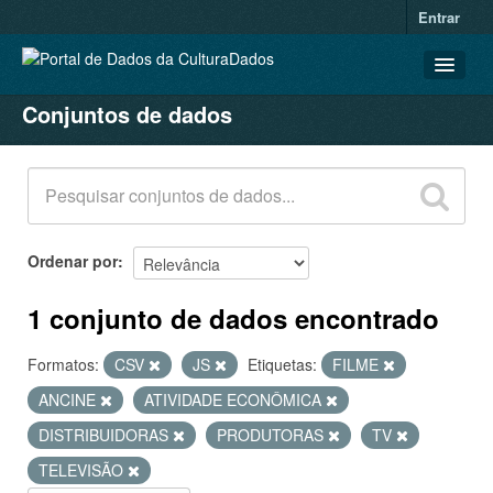
Entrar
Conjuntos de dados
CONJUNTOS DE DADOS
ORGANIZAÇÕES
GRUPOS
SOBRE
Ordenar por
1 conjunto de dados encontrado
Formatos:
CSV
JS
Etiquetas:
FILME
ANCINE
ATIVIDADE ECONÔMICA
DISTRIBUIDORAS
PRODUTORAS
TV
TELEVISÃO