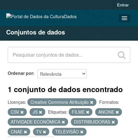
Entrar
Conjuntos de dados
CONJUNTOS DE DADOS
ORGANIZAÇÕES
GRUPOS
SOBRE
Ordenar por
1 conjunto de dados encontrado
Licenças:
Creative Commons Atribuição
Formatos:
CSV
JS
Etiquetas:
FILME
ANCINE
ATIVIDADE ECONÔMICA
DISTRIBUIDORAS
CNAE
TV
TELEVISÃO