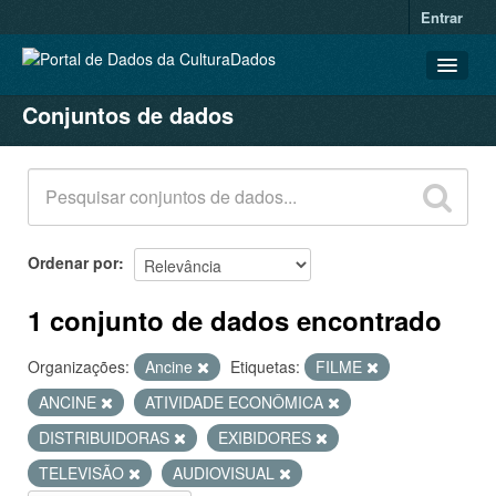
Entrar
Conjuntos de dados
CONJUNTOS DE DADOS
ORGANIZAÇÕES
GRUPOS
SOBRE
Ordenar por
1 conjunto de dados encontrado
Organizações:
Ancine
Etiquetas:
FILME
ANCINE
ATIVIDADE ECONÔMICA
DISTRIBUIDORAS
EXIBIDORES
TELEVISÃO
AUDIOVISUAL