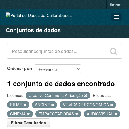
Entrar
Conjuntos de dados
CONJUNTOS DE DADOS
ORGANIZAÇÕES
GRUPOS
SOBRE
Ordenar por
1 conjunto de dados encontrado
Licenças:
Creative Commons Atribuição
Etiquetas:
FILME
ANCINE
ATIVIDADE ECONÔMICA
CINEMA
EMPACOTADORAS
AUDIOVISUAL
Filtrar Resultados