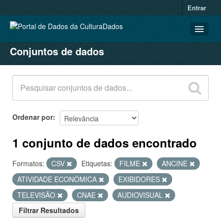
Entrar
Conjuntos de dados
CONJUNTOS DE DADOS
ORGANIZAÇÕES
GRUPOS
SOBRE
Ordenar por
1 conjunto de dados encontrado
Formatos:
CSV
Etiquetas:
FILME
ANCINE
ATIVIDADE ECONÔMICA
EXIBIDORES
TELEVISÃO
CNAE
AUDIOVISUAL
Filtrar Resultados