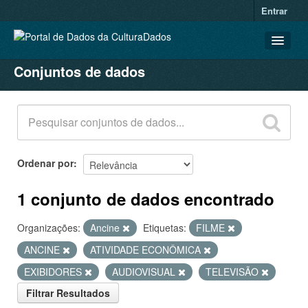
Entrar
Conjuntos de dados
CONJUNTOS DE DADOS
ORGANIZAÇÕES
GRUPOS
SOBRE
Ordenar por
1 conjunto de dados encontrado
Organizações:
Ancine
Etiquetas:
FILME
ANCINE
ATIVIDADE ECONÔMICA
EXIBIDORES
AUDIOVISUAL
TELEVISÃO
Filtrar Resultados