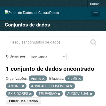
Entrar
Conjuntos de dados
CONJUNTOS DE DADOS
ORGANIZAÇÕES
GRUPOS
SOBRE
Ordenar por
1 conjunto de dados encontrado
Organizações:
Ancine
Etiquetas:
FILME
ANCINE
ATIVIDADE ECONÔMICA
EXIBIDORES
TELEVISÃO
AUDIOVISUAL
Filtrar Resultados