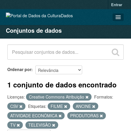
Entrar
Conjuntos de dados
CONJUNTOS DE DADOS
ORGANIZAÇÕES
GRUPOS
SOBRE
Ordenar por
1 conjunto de dados encontrado
Licenças:
Creative Commons Atribuição
Formatos:
CSV
Etiquetas:
FILME
ANCINE
ATIVIDADE ECONÔMICA
PRODUTORAS
TV
TELEVISÃO