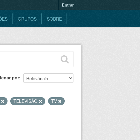
Entrar
ÕES
GRUPOS
SOBRE
denar por
B
TELEVISÃO
TV