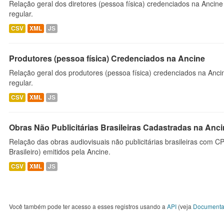
Relação geral dos diretores (pessoa física) credenciados na Ancin
regular.
CSV
XML
JS
Produtores (pessoa física) Credenciados na Ancine
Relação geral dos produtores (pessoa física) credenciados na Anc
regular.
CSV
XML
JS
Obras Não Publicitárias Brasileiras Cadastradas na Anc
Relação das obras audiovisuais não publicitárias brasileiras com C
Brasileiro) emitidos pela Ancine.
CSV
XML
JS
Você também pode ter acesso a esses registros usando a
API
(veja
Documenta