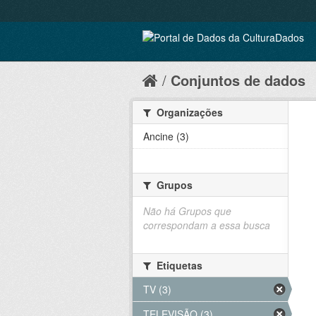
Conjuntos de dados
Organizações
Ancine (3)
Grupos
Não há Grupos que
correspondam a essa busca
Etiquetas
TV (3)
TELEVISÃO (3)