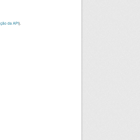
ção da API
).