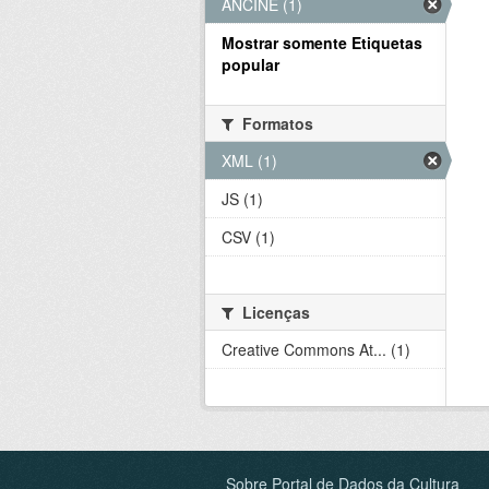
ANCINE (1)
Mostrar somente Etiquetas
popular
Formatos
XML (1)
JS (1)
CSV (1)
Licenças
Creative Commons At... (1)
Sobre Portal de Dados da Cultura