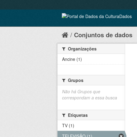
Conjuntos de dados
Organizações
Ancine (1)
Grupos
Não há Grupos que
correspondam a essa busca
Etiquetas
TV (1)
TELEVISÃO (1)