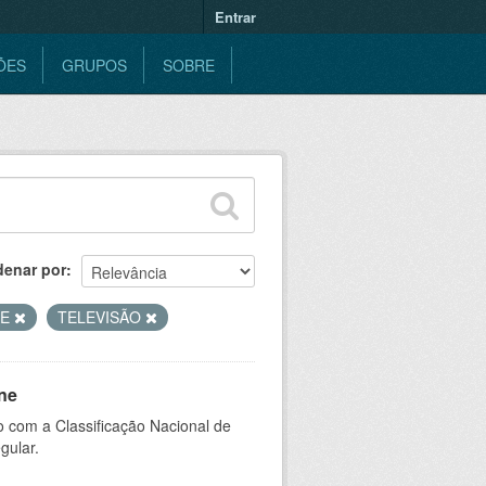
Entrar
ÕES
GRUPOS
SOBRE
denar por
AE
TELEVISÃO
ne
 com a Classificação Nacional de
gular.