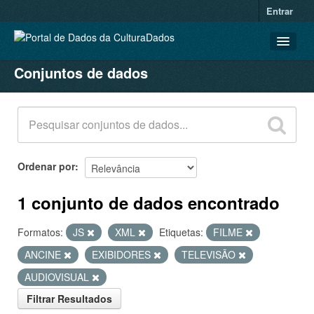
Entrar
Conjuntos de dados
CONJUNTOS DE DADOS
ORGANIZAÇÕES
GRUPOS
SOBRE
Ordenar por
1 conjunto de dados encontrado
Formatos:
JS
XML
Etiquetas:
FILME
ANCINE
EXIBIDORES
TELEVISÃO
AUDIOVISUAL
Filtrar Resultados