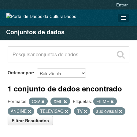
Entrar
Conjuntos de dados
CONJUNTOS DE DADOS
ORGANIZAÇÕES
GRUPOS
SOBRE
Ordenar por
1 conjunto de dados encontrado
Formatos:
CSV
XML
Etiquetas:
FILME
ANCINE
TELEVISÃO
TV
audiovisual
Filtrar Resultados