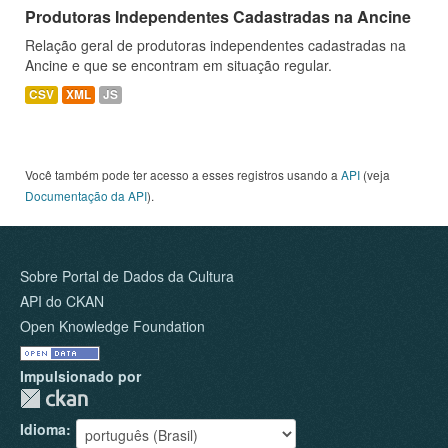
Produtoras Independentes Cadastradas na Ancine
Relação geral de produtoras independentes cadastradas na
Ancine e que se encontram em situação regular.
CSV
XML
JS
Você também pode ter acesso a esses registros usando a
API
(veja
Documentação da API
).
Sobre Portal de Dados da Cultura
API do CKAN
Open Knowledge Foundation
Impulsionado por
Idioma