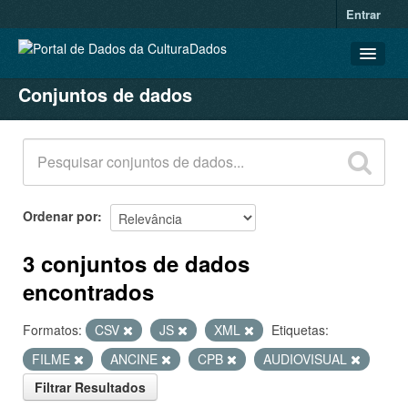
Entrar
Conjuntos de dados
CONJUNTOS DE DADOS
ORGANIZAÇÕES
GRUPOS
SOBRE
Ordenar por
3 conjuntos de dados
encontrados
Formatos:
CSV
JS
XML
Etiquetas:
FILME
ANCINE
CPB
AUDIOVISUAL
Filtrar Resultados