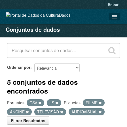
Entrar
Conjuntos de dados
CONJUNTOS DE DADOS
ORGANIZAÇÕES
GRUPOS
SOBRE
Ordenar por
5 conjuntos de dados
encontrados
Formatos:
CSV
JS
Etiquetas:
FILME
ANCINE
TELEVISÃO
AUDIOVISUAL
Filtrar Resultados