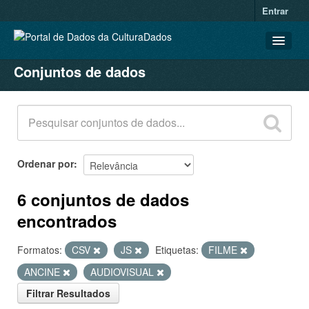
Entrar
Conjuntos de dados
CONJUNTOS DE DADOS
ORGANIZAÇÕES
GRUPOS
SOBRE
Ordenar por
6 conjuntos de dados
encontrados
Formatos:
CSV
JS
Etiquetas:
FILME
ANCINE
AUDIOVISUAL
Filtrar Resultados