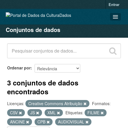
Entrar
Conjuntos de dados
CONJUNTOS DE DADOS
ORGANIZAÇÕES
GRUPOS
SOBRE
Ordenar por
3 conjuntos de dados
encontrados
Licenças:
Creative Commons Atribuição
Formatos:
CSV
JS
XML
Etiquetas:
FILME
ANCINE
CPB
AUDIOVISUAL