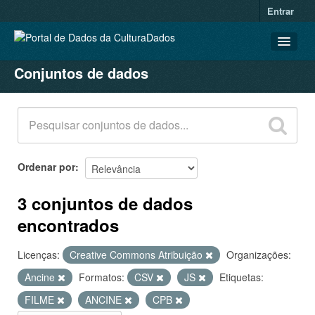
Entrar
Conjuntos de dados
CONJUNTOS DE DADOS
ORGANIZAÇÕES
GRUPOS
SOBRE
Ordenar por
3 conjuntos de dados
encontrados
Licenças:
Creative Commons Atribuição
Organizações:
Ancine
Formatos:
CSV
JS
Etiquetas:
FILME
ANCINE
CPB