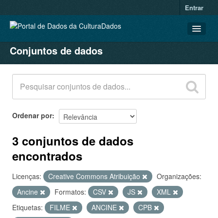
Entrar
Conjuntos de dados
CONJUNTOS DE DADOS
ORGANIZAÇÕES
GRUPOS
SOBRE
Ordenar por
3 conjuntos de dados
encontrados
Licenças:
Creative Commons Atribuição
Organizações:
Ancine
Formatos:
CSV
JS
XML
Etiquetas:
FILME
ANCINE
CPB