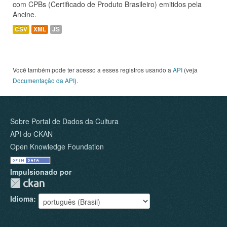
com CPBs (Certificado de Produto Brasileiro) emitidos pela
Ancine.
CSV
XML
JS
Você também pode ter acesso a esses registros usando a
API
(veja
Documentação da API
).
Sobre Portal de Dados da Cultura
API do CKAN
Open Knowledge Foundation
Impulsionado por
Idioma