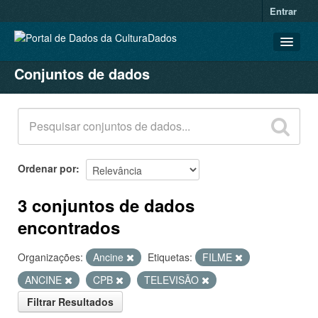
Entrar
Conjuntos de dados
CONJUNTOS DE DADOS
ORGANIZAÇÕES
GRUPOS
SOBRE
Ordenar por
3 conjuntos de dados
encontrados
Organizações:
Ancine
Etiquetas:
FILME
ANCINE
CPB
TELEVISÃO
Filtrar Resultados