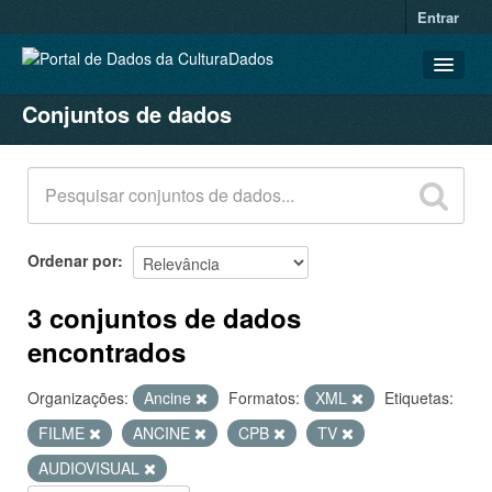
Entrar
Conjuntos de dados
CONJUNTOS DE DADOS
ORGANIZAÇÕES
GRUPOS
SOBRE
Ordenar por
3 conjuntos de dados
encontrados
Organizações:
Ancine
Formatos:
XML
Etiquetas:
FILME
ANCINE
CPB
TV
AUDIOVISUAL