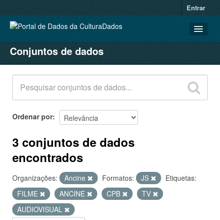
Entrar
Conjuntos de dados
CONJUNTOS DE DADOS
ORGANIZAÇÕES
GRUPOS
SOBRE
Ordenar por
3 conjuntos de dados
encontrados
Organizações:
Ancine
Formatos:
JS
Etiquetas:
FILME
ANCINE
CPB
TV
AUDIOVISUAL