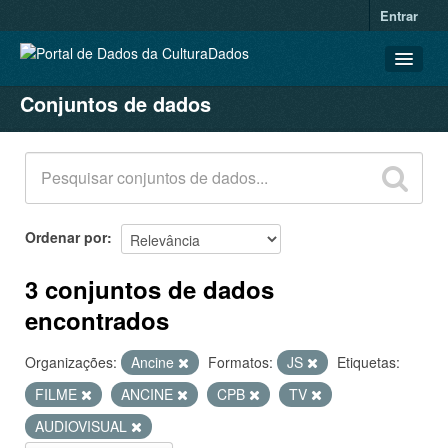
Entrar
Conjuntos de dados
CONJUNTOS DE DADOS
ORGANIZAÇÕES
GRUPOS
SOBRE
Ordenar por
3 conjuntos de dados
encontrados
Organizações:
Ancine
Formatos:
JS
Etiquetas:
FILME
ANCINE
CPB
TV
AUDIOVISUAL