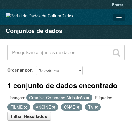
Entrar
Conjuntos de dados
CONJUNTOS DE DADOS
ORGANIZAÇÕES
GRUPOS
SOBRE
Ordenar por
1 conjunto de dados encontrado
Licenças:
Creative Commons Atribuição
Etiquetas:
FILME
ANCINE
CNAE
TV
Filtrar Resultados