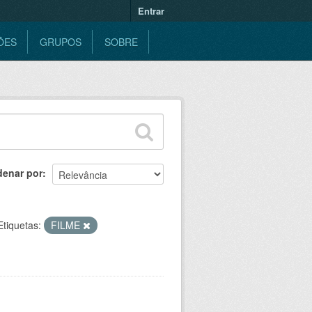
Entrar
ÕES
GRUPOS
SOBRE
denar por
Etiquetas:
FILME