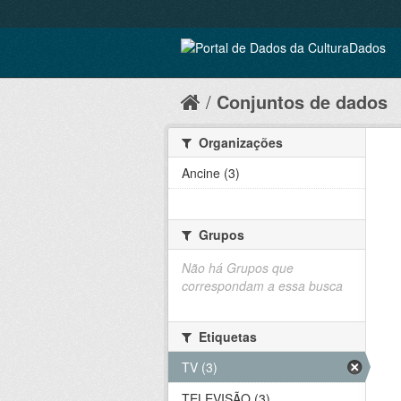
Conjuntos de dados
Organizações
Ancine (3)
Grupos
Não há Grupos que
correspondam a essa busca
Etiquetas
TV (3)
TELEVISÃO (3)