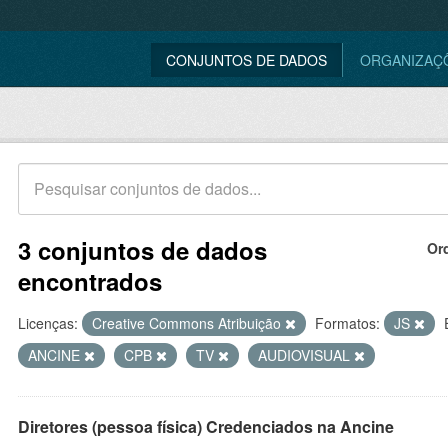
CONJUNTOS DE DADOS
ORGANIZAÇ
3 conjuntos de dados
Or
encontrados
Licenças:
Creative Commons Atribuição
Formatos:
JS
ANCINE
CPB
TV
AUDIOVISUAL
Diretores (pessoa física) Credenciados na Ancine