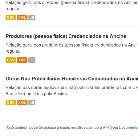
Relação geral dos diretores (pessoa física) credenciados na Ancin
regular.
CSV
XML
JS
Produtores (pessoa física) Credenciados na Ancine
Relação geral dos produtores (pessoa física) credenciados na Anc
regular.
CSV
XML
JS
Obras Não Publicitárias Brasileiras Cadastradas na Anc
Relação das obras audiovisuais não publicitárias brasileiras com C
Brasileiro) emitidos pela Ancine.
CSV
XML
JS
Você também pode ter acesso a esses registros usando a
API
(veja
Documenta