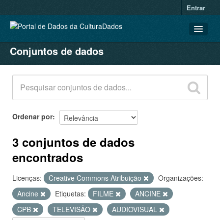
Entrar
Conjuntos de dados
CONJUNTOS DE DADOS
ORGANIZAÇÕES
GRUPOS
SOBRE
Ordenar por
3 conjuntos de dados
encontrados
Licenças:
Creative Commons Atribuição
Organizações:
Ancine
Etiquetas:
FILME
ANCINE
CPB
TELEVISÃO
AUDIOVISUAL