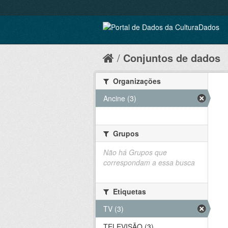
Conjuntos de dados
Organizações
Ancine (3)
Grupos
Não há Grupos que
correspondam a essa busca
Etiquetas
TV (3)
TELEVISÃO (3)