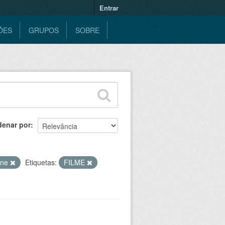
Entrar
ÕES
GRUPOS
SOBRE
denar por
ine
Etiquetas:
FILME