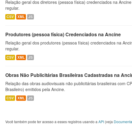
Relação geral dos diretores (pessoa física) credenciados na Ancin
regular.
CSV
XML
JS
Produtores (pessoa física) Credenciados na Ancine
Relação geral dos produtores (pessoa física) credenciados na Anc
regular.
CSV
XML
JS
Obras Não Publicitárias Brasileiras Cadastradas na Anc
Relação das obras audiovisuais não publicitárias brasileiras com C
Brasileiro) emitidos pela Ancine.
CSV
XML
JS
Você também pode ter acesso a esses registros usando a
API
(veja
Documenta