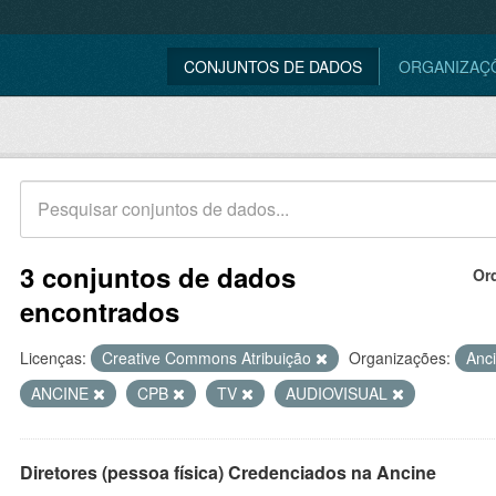
CONJUNTOS DE DADOS
ORGANIZAÇ
3 conjuntos de dados
Or
encontrados
Licenças:
Creative Commons Atribuição
Organizações:
Anc
ANCINE
CPB
TV
AUDIOVISUAL
Diretores (pessoa física) Credenciados na Ancine