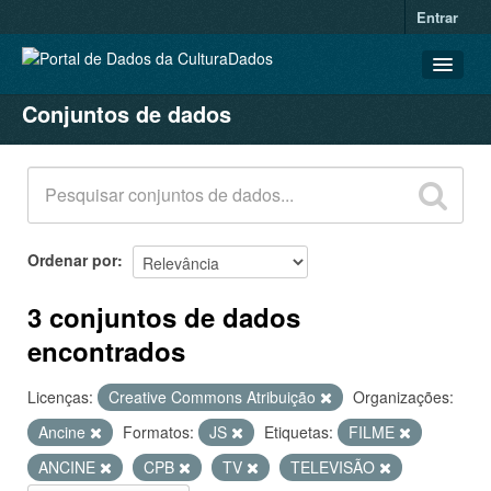
Entrar
Conjuntos de dados
CONJUNTOS DE DADOS
ORGANIZAÇÕES
GRUPOS
SOBRE
Ordenar por
3 conjuntos de dados
encontrados
Licenças:
Creative Commons Atribuição
Organizações:
Ancine
Formatos:
JS
Etiquetas:
FILME
ANCINE
CPB
TV
TELEVISÃO