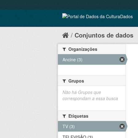
Conjuntos de dados
Organizações
Ancine (3)
Grupos
Não há Grupos que
correspondam a essa busca
Etiquetas
TV (3)
TELEVISÃO (3)