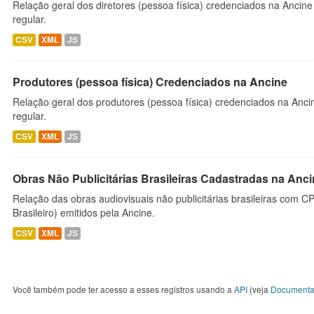
Relação geral dos diretores (pessoa física) credenciados na Ancin
regular.
CSV
XML
JS
Produtores (pessoa física) Credenciados na Ancine
Relação geral dos produtores (pessoa física) credenciados na Anc
regular.
CSV
XML
JS
Obras Não Publicitárias Brasileiras Cadastradas na Anc
Relação das obras audiovisuais não publicitárias brasileiras com C
Brasileiro) emitidos pela Ancine.
CSV
XML
JS
Você também pode ter acesso a esses registros usando a
API
(veja
Documenta