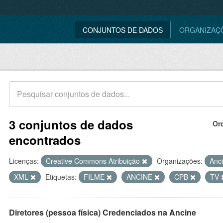
CONJUNTOS DE DADOS
ORGANIZAÇ
3 conjuntos de dados
Or
encontrados
Licenças:
Creative Commons Atribuição
Organizações:
Anc
XML
Etiquetas:
FILME
ANCINE
CPB
TV
Diretores (pessoa física) Credenciados na Ancine