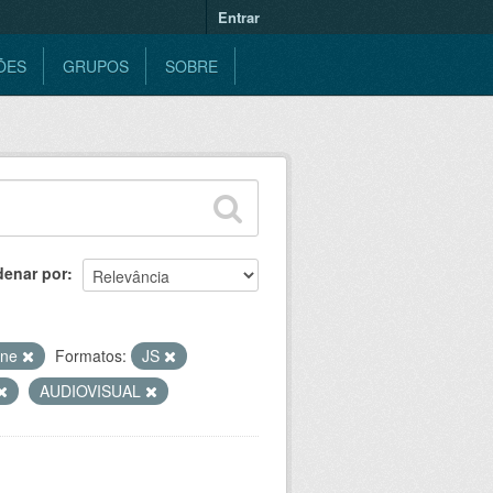
Entrar
ÕES
GRUPOS
SOBRE
denar por
ine
Formatos:
JS
AUDIOVISUAL