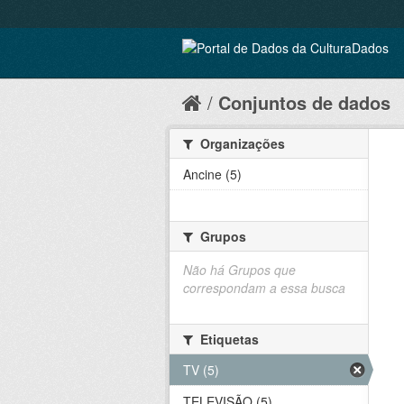
Conjuntos de dados
Organizações
Ancine (5)
Grupos
Não há Grupos que
correspondam a essa busca
Etiquetas
TV (5)
TELEVISÃO (5)