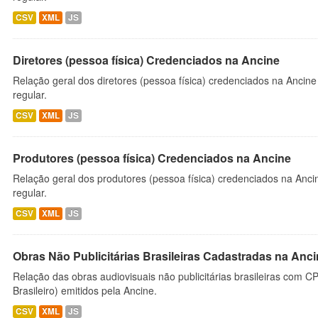
CSV
XML
JS
Diretores (pessoa física) Credenciados na Ancine
Relação geral dos diretores (pessoa física) credenciados na Ancin
regular.
CSV
XML
JS
Produtores (pessoa física) Credenciados na Ancine
Relação geral dos produtores (pessoa física) credenciados na Anc
regular.
CSV
XML
JS
Obras Não Publicitárias Brasileiras Cadastradas na Anc
Relação das obras audiovisuais não publicitárias brasileiras com C
Brasileiro) emitidos pela Ancine.
CSV
XML
JS