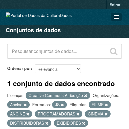
Entrar
Conjuntos de dados
CONJUNTOS DE DADOS
ORGANIZAÇÕES
GRUPOS
SOBRE
Ordenar por
1 conjunto de dados encontrado
Licenças:
Creative Commons Atribuição
Organizações:
Ancine
Formatos:
JS
Etiquetas:
FILME
ANCINE
PROGRAMADORAS
CINEMA
DISTRIBUIDORAS
EXIBIDORES